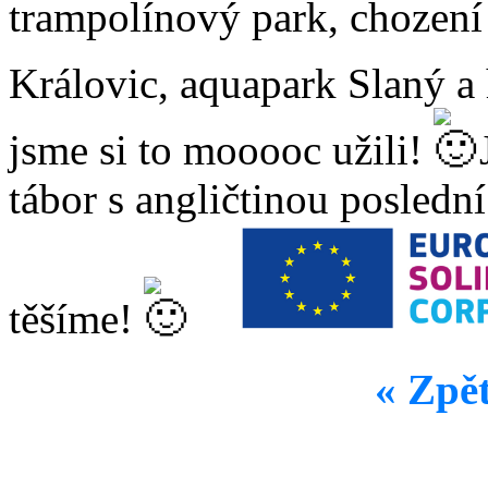
trampolínový park, chození 
Královic, aquapark Slaný a
jsme si to mooooc užili!
J
tábor s angličtinou poslední
těšíme!
« Zpě