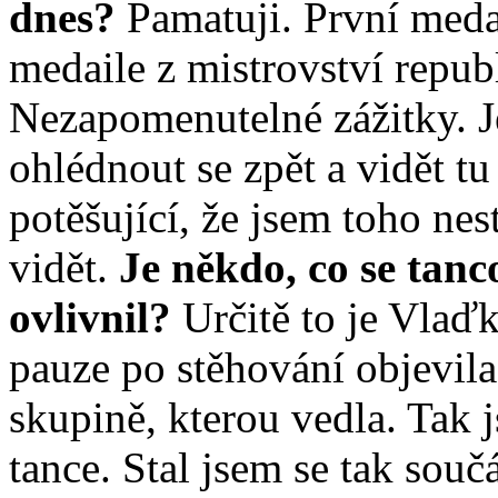
dnes?
Pamatuji. První medai
medaile z mistrovství repub
Nezapomenutelné zážitky. Je
ohlédnout se zpět a vidět t
potěšující, že jsem toho ne
vidět.
Je někdo, co se tanc
ovlivnil?
Určitě to je Vlaď
pauze po stěhování objevila
skupině, kterou vedla. Tak
tance. Stal jsem se tak souč