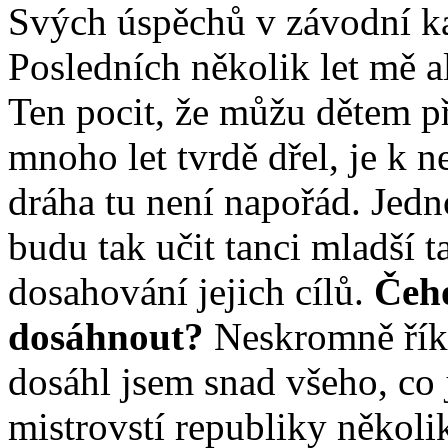
Svých úspěchů v závodní ka
Posledních několik let mě a
Ten pocit, že můžu dětem p
mnoho let tvrdě dřel, je k n
dráha tu není napořád. Jed
budu tak učit tanci mladší t
dosahování jejich cílů.
Čeho
dosáhnout?
Neskromně říká
dosáhl jsem snad všeho, co 
mistrovstí republiky několi