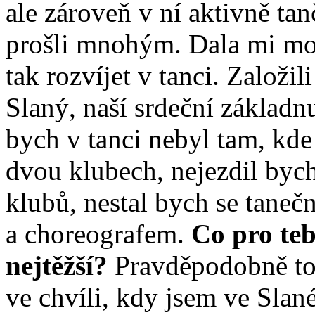
ale zároveň v ní aktivně ta
prošli mnohým. Dala mi možn
tak rozvíjet v tanci. Založi
Slaný, naší srdeční základ
bych v tanci nebyl tam, kde
dvou klubech, nejezdil byc
klubů, nestal bych se taneč
a choreografem.
Co pro teb
nejtěžší?
Pravděpodobně to 
ve chvíli, kdy jsem ve Sla