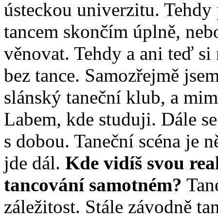
ústeckou univerzitu. Tehdy 
tancem skončím úplně, ne
věnovat. Tehdy a ani teď si
bez tance. Samozřejmě jsem
slánský taneční klub, a mimo
Labem, kde studuji. Dále se
s dobou. Taneční scéna je ně
jde dál.
Kde vidíš svou rea
tancování samotném?
Tane
záležitost. Stále závodně ta