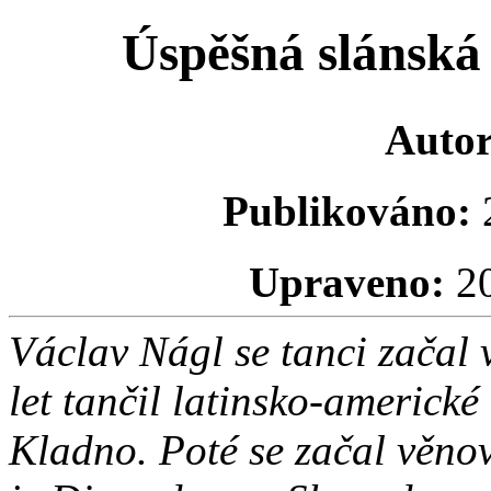
Úspěšná slánská
Autor
Publikováno:
2
Upraveno:
20
Václav Nágl se tanci začal 
let tančil latinsko-americké
Kladno. Poté se začal věno