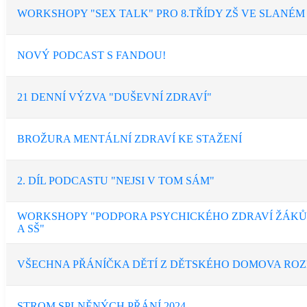
WORKSHOPY "SEX TALK" PRO 8.TŘÍDY ZŠ VE SLANÉM
NOVÝ PODCAST S FANDOU!
21 DENNÍ VÝZVA "DUŠEVNÍ ZDRAVÍ"
BROŽURA MENTÁLNÍ ZDRAVÍ KE STAŽENÍ
2. DÍL PODCASTU "NEJSI V TOM SÁM"
WORKSHOPY "PODPORA PSYCHICKÉHO ZDRAVÍ ŽÁKŮ 
A SŠ"
VŠECHNA PŘÁNÍČKA DĚTÍ Z DĚTSKÉHO DOMOVA RO
STROM SPLNĚNÝCH PŘÁNÍ 2024