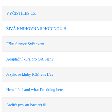
VYČISTILES.CZ
ŽIVÁ KNIHOVNA S HODINOU H
Příští Stanice Svět event
Adaptační kurz pro OA Slaný
Jazykové kluby ICM 2021/22
How I feel and what I´m doing here
Ateliér (my art bazaar) #1