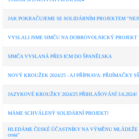
JAK POKRAČUJEME SE SOLIDÁRNÍM PROJEKTEM "NEJS
VYSLALI JSME SIMČU NA DOBROVOLNICKÝ PROJEKT
SIMČA VYSLANÁ PŘES ICM DO ŠPANĚLSKA
NOVÝ KROUŽEK 2024/25 - AJ PŘÍPRAVA: PŘIJÍMAČKY S
JAZYKOVÉ KROUŽKY 2024/25 PŘIHLAŠOVÁNÍ 3.6.2024!
MÁME SCHVÁLENÝ SOLIDÁRNÍ PROJEKT!
HLEDÁME ČESKÉ ÚČASTNÍKY NA VÝMĚNU MLÁDEŽE LÉT
cesta"