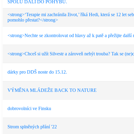
SPOLU DALI DO POHYBU.
<strong>‘Terapie mi zachránila život,’ říká Hedi, která se 12 let s
pomohlo přestat?</strong>
<strong>Nechte se zkontrolovat od hlavy až k patě a přežijte další 
<strong>Chceš si užít Silvestr a zároveň nebýt trouba? Tak se (ne)
dárky pro DDŠ noste do 15.12.
VÝMĚNA MLÁDEŽE BACK TO NATURE
dobrovolníci ve Finsku
Strom splněných přání '22